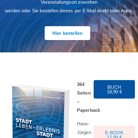
Veranstaltungsort erworben
werden oder Sie bestellen dieses per E-Mail direkt beim Autor.
Hier bestellen
364
BUCH
18,90 €
Seiten
–
Paperback
Hans-
Jürgen
E-BOOK
12,99 €